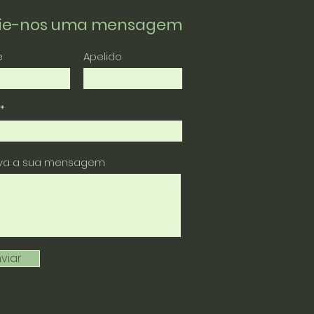
vie-nos uma mensagem
e
Apelido
eva a sua mensagem
viar