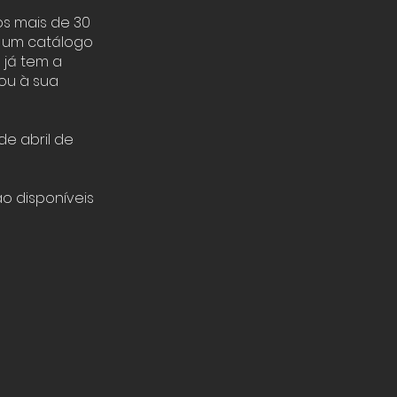
os mais de 30
m um catálogo
 já tem a
ou à sua
de abril de
ão disponíveis