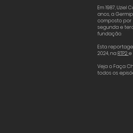
Em 1987, Uziel 
anos, a Germip
composto por c
segunda e ter
fundação.
Esta reportage
2024, na
RTP2
e
Veja o Faça C
todos os episó