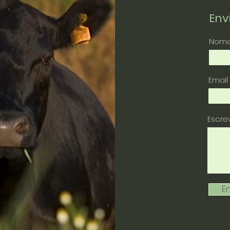
En
Nom
Email
Escr
En