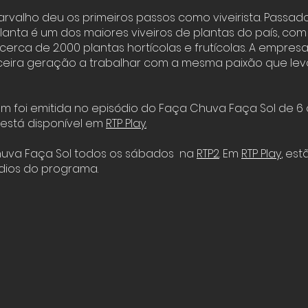
Carvalho deu os primeiros passos como viveirista. Passad
lanta é um dos maiores viveiros de plantas do país, co
erca de 2.000 plantas hortícolas e frutícolas. A empresa
ceira geração a trabalhar com a mesma paixão que lev
m foi emitida no episódio do Faça Chuva Faça Sol de 6 
 está disponível em
RTP Play
.
huva Faça Sol todos os sábados na
RTP2
. Em
RTP Play
, est
dios do programa.