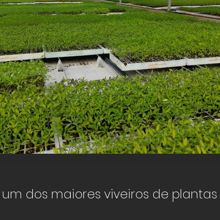
Germiplanta
Viveiro de plantas
um dos maiores viveiros de planta
Click here