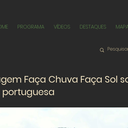
OME
PROGRAMA
VÍDEOS
DESTAQUES
MAP
agem Faça Chuva Faça Sol s
a portuguesa