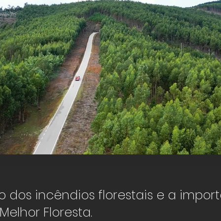
Floresta em Portugal
 dos incêndios florestais e a impor
Click here
 Melhor Floresta.