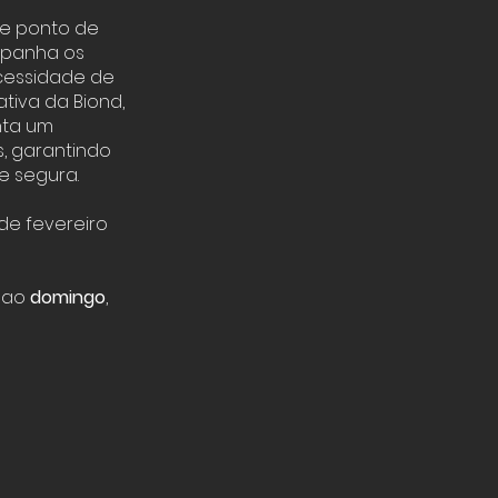
de ponto de
ompanha os
cessidade de
ativa da Biond,
nta um
s, garantindo
e segura.
de fevereiro
s ao
domingo
,