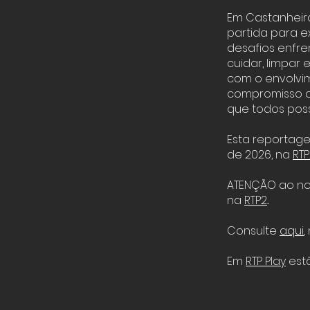
Em Castanheir
partida para e
desafios enfr
cuidar, limpar e
com o envolvi
compromisso co
que todos poss
Esta reportage
de 2026, na
RTP
ATENÇÃO ao no
na
RTP2
.
Consulte
aqui
,
Em
RTP Play
estã