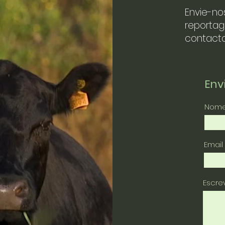
Envie-no
reportag
contacto
En
Nom
Email
Escr