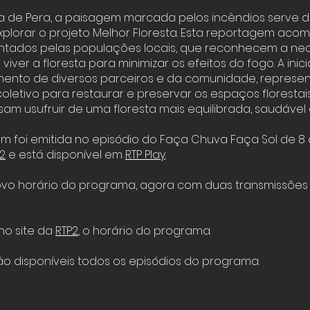
a de Pera, a paisagem marcada pelos incêndios serve 
xplorar o projeto Melhor Floresta. Esta reportagem ac
entados pelas populações locais, que reconhecem a ne
 viver a floresta para minimizar os efeitos do fogo. A inici
mento de diversos parceiros e da comunidade, represe
letivo para restaurar e preservar os espaços florestai
am usufruir de uma floresta mais equilibrada, saudável 
m foi emitida no episódio do Faça Chuva Faça Sol de 8 
2
e está disponível em
RTP Play
.
vo horário do programa, agora com duas transmissõe
no site da
RTP2
,
o horário do programa.
o disponíveis todos os episódios do programa.