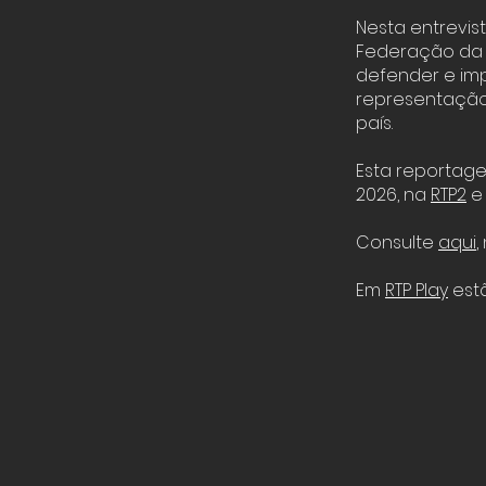
Nesta entrevis
Federação da 
defender e imp
representação
país.
Esta reportage
2026, na
RTP2
e 
Consulte
aqui
,
Em
RTP Play
estã