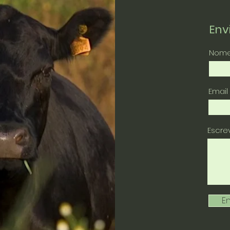
En
Nom
Email
Escr
En