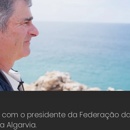
Afonso Nascimento – FEDAGRI
a com o presidente da Federação d
Click here
a Algarvia.