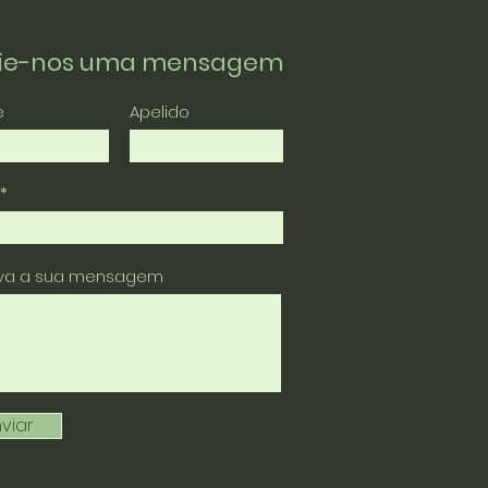
vie-nos uma mensagem
e
Apelido
eva a sua mensagem
viar