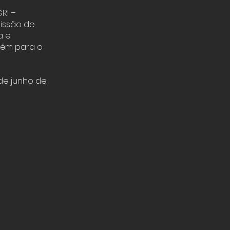
RI –
issão de
a e
bém para o
de junho de