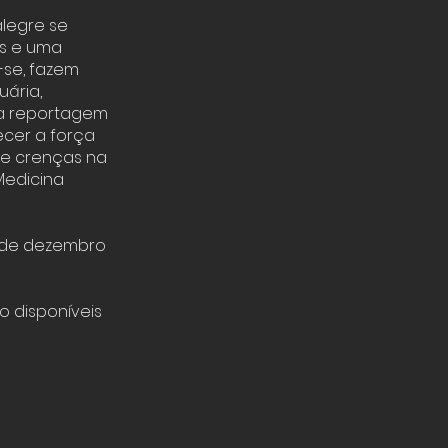
alegre se
os e uma
-se, fazem
uária,
ta reportagem
ecer a força
 e crenças na
Medicina
6 de dezembro
o disponíveis