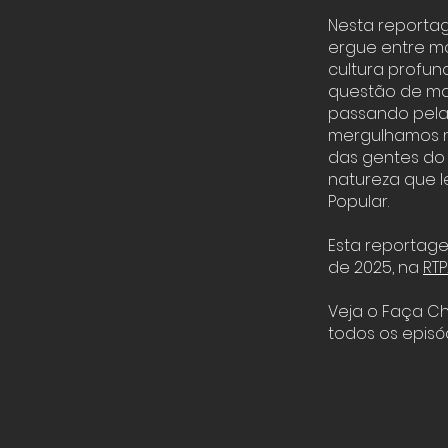
Nesta reportag
ergue entre mo
cultura profu
questão de man
passando pelas
mergulhamos n
das gentes do 
natureza que l
Popular.
Esta reportage
de 2025, na
RTP
Veja o Faça C
todos os episó