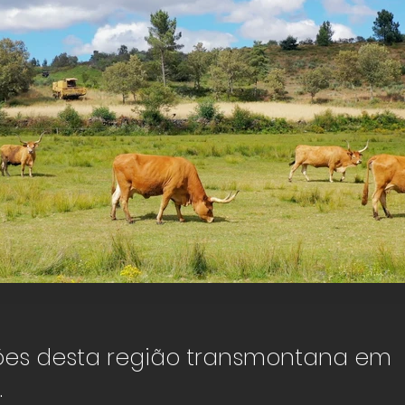
Região do Barroso
ções desta região transmontana em
Click here
.