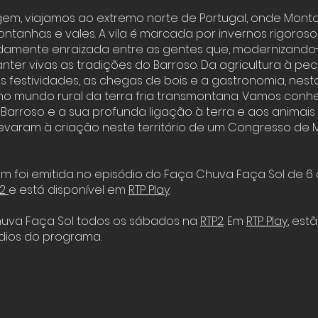
em, viajamos ao extremo norte de Portugal, onde Mont
ntanhas e vales. A vila é marcada por invernos rigoros
ndamente enraizada entre as gentes que, modernizando
ter vivas as tradições do Barroso. Da agricultura à pec
 festividades, as chegas de bois e a gastronomia, nes
o mundo rural da terra fria transmontana. Vamos conh
Barroso e a sua profunda ligação à terra e aos animais
evaram à criação neste território de um Congresso de 
m foi emitida no episódio do Faça Chuva Faça Sol de 
2
e está disponível em
RTP Play
.
huva Faça Sol todos os sábados na
RTP2
. Em
RTP Play
,
estã
dios do programa.