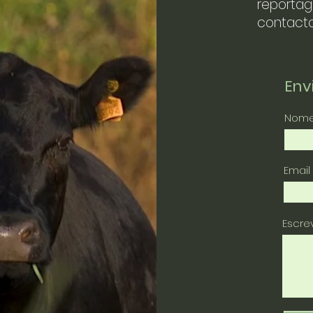
reportag
contacto
En
Nom
Email
Escr