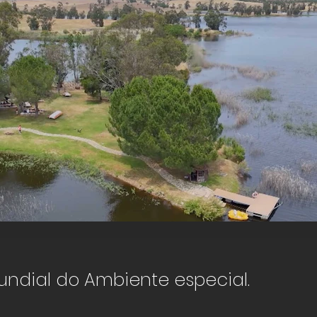
Herdade dos Grous
ndial do Ambiente especial.
Click here