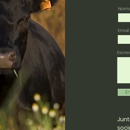
Nom
Email
Escr
En
Junt
soci