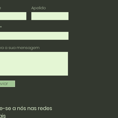
e
Apelido
eva a sua mensagem
viar
e-se a nós nas redes
ais