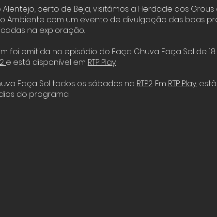
Alentejo, perto de Beja, visitámos a Herdade dos Grous
 do Ambiente com um evento de divulgação das boas pr
icadas na exploração.
m foi emitida no episódio do Faça Chuva Faça Sol de 1
2
e está disponível em
RTP Play
.
huva Faça Sol todos os sábados na
RTP2
. Em
RTP Play
,
estã
dios do programa.