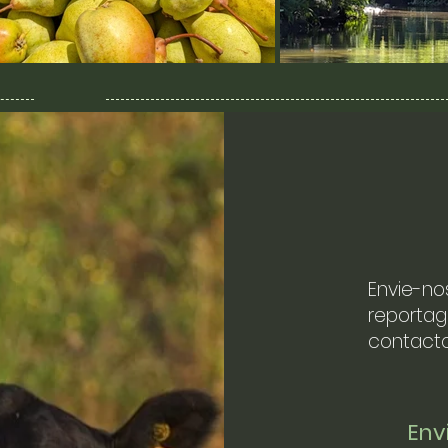
Envie-no
reportag
contacto
En