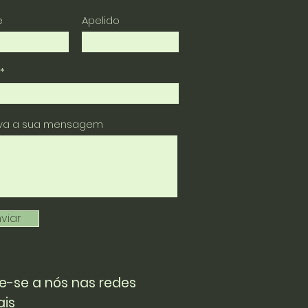
e
Apelido
eva a sua mensagem
viar
e-se a nós nas redes
ais