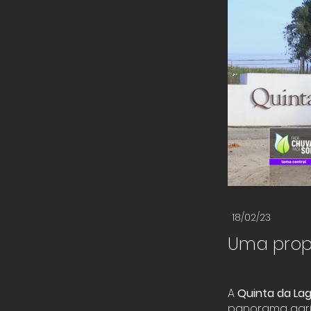
18/02/23
Uma prop
A
Quinta da La
panorama agríc