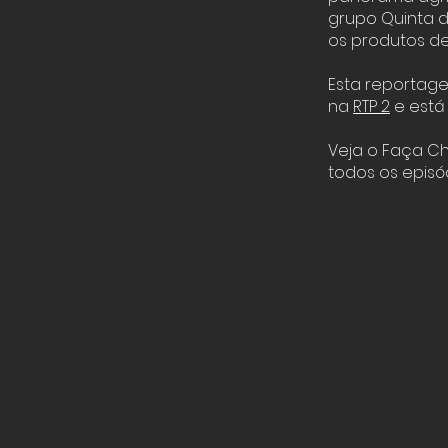
grupo Quinta d
os produtos de
Esta reportage
na
RTP 2
e está
Veja o Faça C
todos os episó