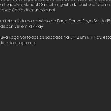
a Lagoalva, Manuel Campilho, gosta de destacar aquil
 excelência do mundo rural.
m foi emitida no episódio do Faça Chuva Faça Sol de 18 
 disponível em
RTP Play
.
huva Faça Sol todos os sábados na
RTP 2
. Em
RTP Play
, est
dios do programa.