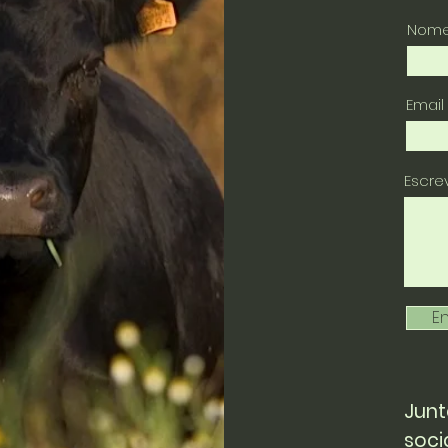
Nom
Email
Escr
En
Junt
soci