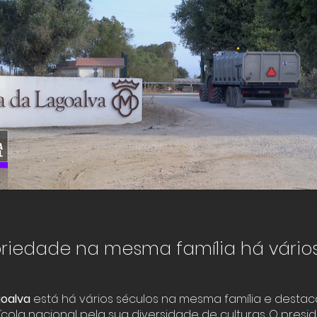
Quinta da Lagoalva
Ribatejo
riedade na mesma família há vários
Click here
goalva
está há vários séculos na mesma família e destac
ola nacional pela sua diversidade de culturas. O presi