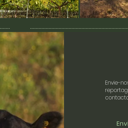
Envie-no
reportag
contacto
En