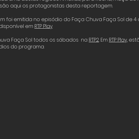
o são aqui os protagonistas desta reportagem.
m foi emitida no episódio do Faça Chuva Faça Sol de 4
disponível em
RTP Play
.
huva Faça Sol todos os sábados na
RTP2
. Em
RTP Play
, est
dios do programa.