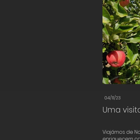
04/11/23
Uma visit
Viajámos de No
enriquecem ca