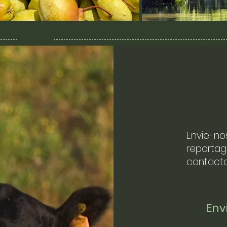
Envie-no
reportag
contacto
En