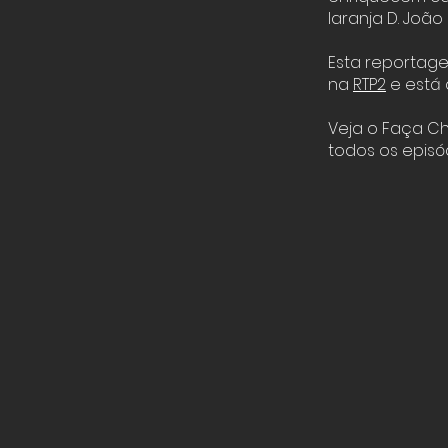
laranja D. Joã
Esta reportage
na
RTP2
e está 
Veja o Faça C
todos os episó