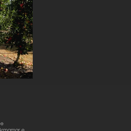
ue
 Armamar e