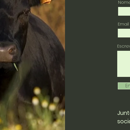
Nom
Email
Escr
En
Junt
soci