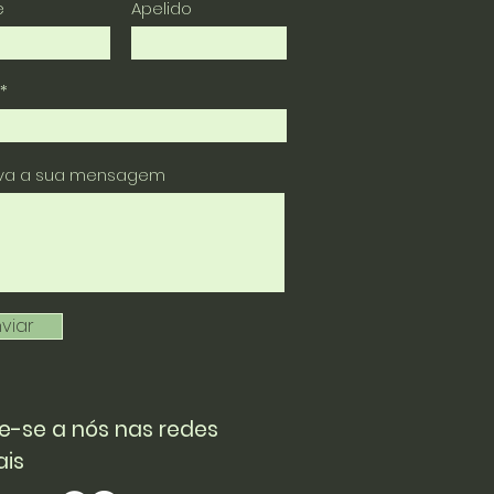
e
Apelido
eva a sua mensagem
viar
e-se a nós nas redes
ais