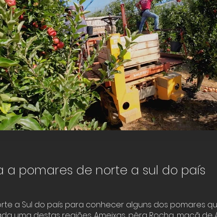
Produção de fruta
a a pomares de norte a sul do país
Click here
rte a Sul do país para conhecer alguns dos pomares q
da uma destas regiões. Ameixas, pêra Rocha, maçã de