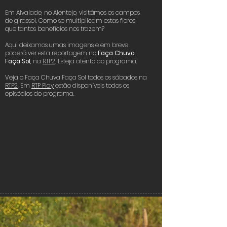
Em Alvalade, no Alentejo, visitámos os campos
Multiplicação de Girassóis
de girassol. Como se multiplicam estas flores
que tantos benefícios nos trazem?
Alvalade
Aqui deixamos umas imagens e em breve
Alentejo, Portugal
Click here
poderá ver esta reportagem no
Faça Chuva
Faça Sol
, na
RTP2
. Esteja atento ao programa.
Veja o Faça Chuva Faça Sol todos os sábados na
RTP2
. Em
RTP Play
estão disponíveis todos os
episódios do programa.