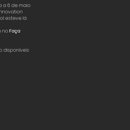
a a 6 de maio
Innovation
ol esteve lá.
m no
Faça
 disponíveis