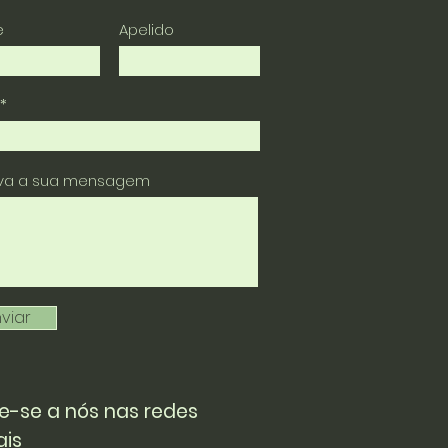
e
Apelido
eva a sua mensagem
viar
e-se a nós nas redes
ais