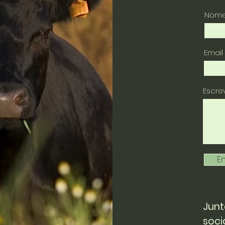
Nom
Email
Escr
En
Junt
soci