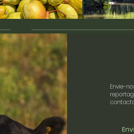
Envie-no
reportag
contacto
En