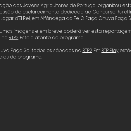
iação dos Jovens Agricultores de Portugal organizou est
sessão de esclarecimento dedicada ao Concurso Rural 
 Lagar d’El Rei, em Alfândega da Fé. O Faça Chuva Faça S
 umas imagens e em breve poderá ver esta reportage
, na
RTP2
. Esteja atento ao programa.
huva Faça Sol todos os sábados na
RTP2
. Em
RTP Play
estão
dios do programa.