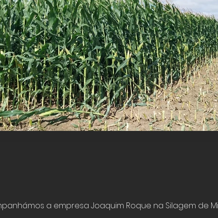
Silagem de Milho
Évora
Click here
mpanhámos a empresa Joaquim Roque na Silagem de Mi