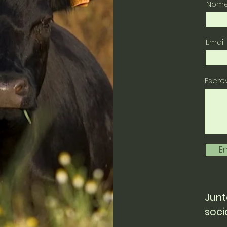
Nom
Email
Escr
En
Junt
soci