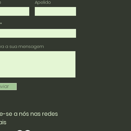
e
Apelido
eva a sua mensagem
viar
e-se a nós nas redes
ais