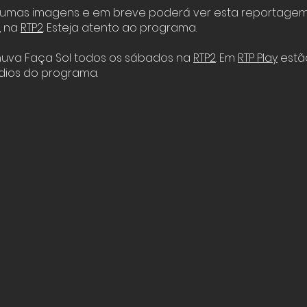
 umas imagens e em breve poderá ver esta reportage
, na
RTP2
. Esteja atento ao programa.
huva Faça Sol todos os sábados na
RTP2
. Em
RTP Play
estão
dios do programa.