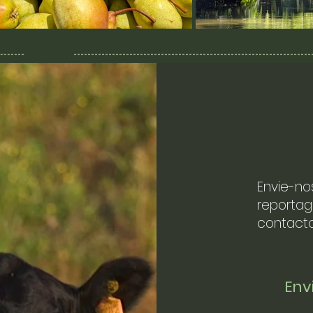
Envie-no
reportag
contacto
En