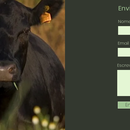
En
Nom
Email
Escr
En