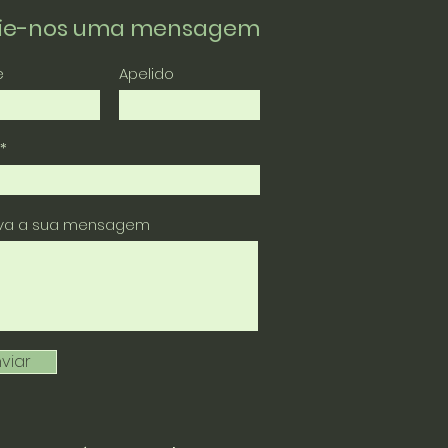
vie-nos uma mensagem
e
Apelido
eva a sua mensagem
viar