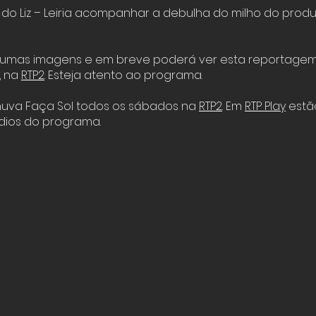
do Liz – Leiria acompanhar a debulha do milho do produ
 umas imagens e em breve poderá ver esta reportage
, na
RTP2
. Esteja atento ao programa.
huva Faça Sol todos os sábados na
RTP2
. Em
RTP Play
estão
dios do programa.