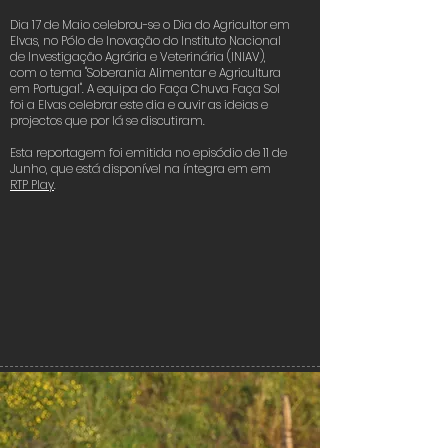
Dia 17 de Maio celebrou-se o Dia do Agricultor em
Dia do Agricultor
Elvas, no Pólo de Inovação do Instituto Nacional
de Investigação Agrária e Veterinária (INIAV),
com o tema "Soberania Alimentar e Agricultura
Click here
em Portugal". A equipa do Faça Chuva Faça Sol
foi a Elvas celebrar este dia e ouvir as ideias e
projectos que por lá se discutiram.
Esta reportagem foi emitida no episódio de 11 de
Junho, que está disponível na íntegra em em
RTP Play
.