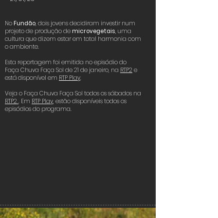
No
Fundão
, dois jovens decidiram investir num
projeto de produção de
microvegetais
, uma
Click here
cultura que dizem estar em total harmonia com
o ambiente.
Esta reportagem foi emitida no episódio do
Faça Chuva Faça Sol de 21 de janeiro, na
RTP2
e
está disponível em
RTP Play
.
Veja o Faça Chuva Faça Sol todos os sábados na
RTP2
. Em
RTP Play
, estão disponíveis todos os
episódios do programa.