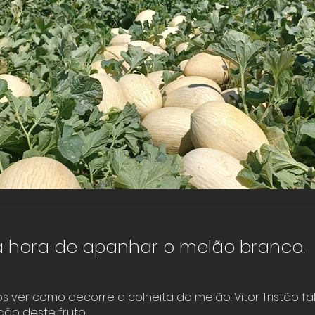
Plantação de Melão
Serpa, Alentejo
 hora de apanhar o melão branco.
Click here
s ver como decorre a colheita do melão. Vitor Tristão f
ão deste fruto.