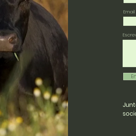
Email
Escr
En
Junt
soci