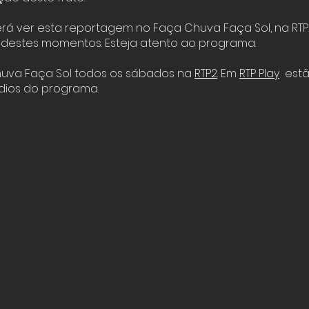
á ver esta reportagem no Faça Chuva Faça Sol, na RTP2
destes momentos. Esteja atento ao programa.
huva Faça Sol todos os sábados na
RTP2
. Em
RTP Play
estã
dios do programa.