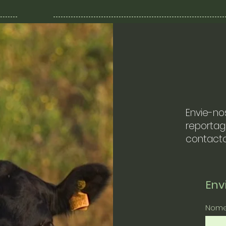
Envie-no
reportag
contacto
En
Nom