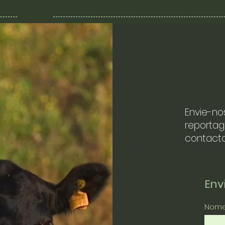
Envie-no
reportag
contacto
En
Nom