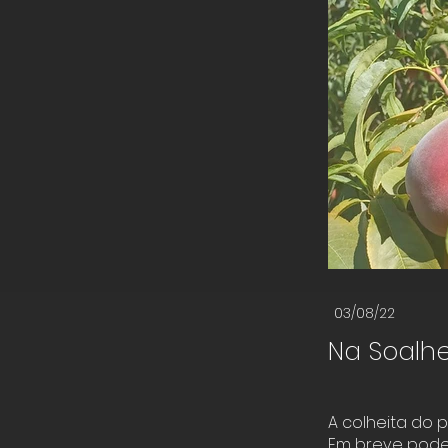
03/08/22
Na Soalh
A colheita do 
Em breve poder