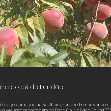
Colheita do Pêssego
Soalheira
eira ao pé do Fundão
Fundão
Click here
pêssego começou na Soalheira, Fundão. Fomos ver como
á ver esta reportagem no Faça Chuva Faça Sol, na RTP2