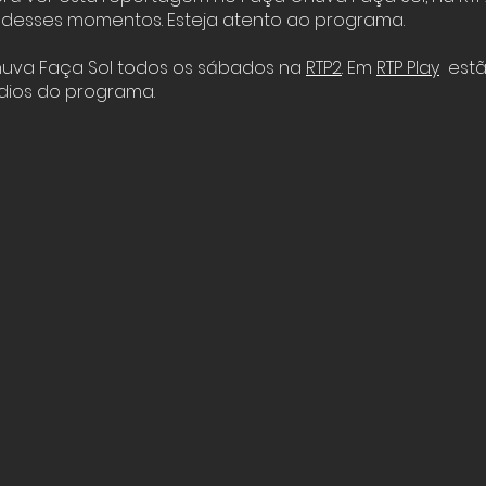
desses momentos. Esteja atento ao programa.
huva Faça Sol todos os sábados na
RTP2
. Em
RTP Play
estã
dios do programa.