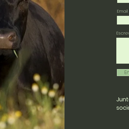
Email
Escr
En
Junt
soci