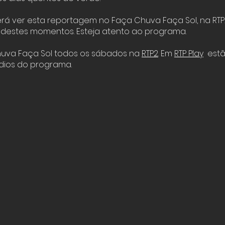
á ver esta reportagem no Faça Chuva Faça Sol, na RTP2
destes momentos. Esteja atento ao programa.
huva Faça Sol todos os sábados na
RTP2
. Em
RTP Play
estã
dios do programa.