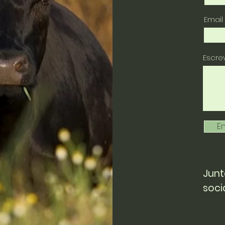
Email
Escr
En
Junt
soci