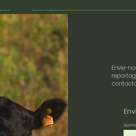
Envie-no
reportag
contacto
En
Nom