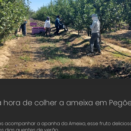
Colheita da Ameixa
Pegões, Setúbal
 hora de colher a ameixa em Pegõ
Click here
s acompanhar a apanha da Ameixa, esse fruto delicios
 dias quentes de verão.