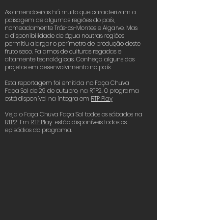
As amendoeiras há muito que caracterizam a
paisagem de algumas regiões do país,
nomeadamente Trás-os-Montes e Algarve. Mas
a disponibilidade de água noutras regiões
permitiu alargar o perímetro de produção deste
fruto seco. Falamos de culturas regadas e
altamente tecnológicas. Conheça alguns dos
projetos em desenvolvimento no país.
Esta reportagem foi emitida no Faça Chuva
Faça Sol de 29 de outubro, na RTP2. O programa
está disponível na íntegra em
RTP Play
Veja o Faça Chuva Faça Sol todos os sábados na
RTP2
. Em
RTP Play
estão disponíveis todos os
episódios do programa.