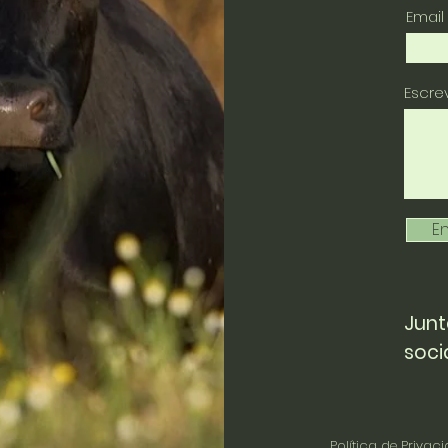
Email
Escr
En
Junt
soci
Política de Privac