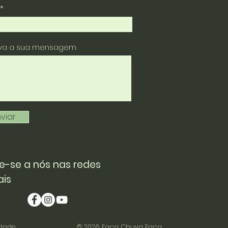
eva a sua mensagem
viar
e-se a nós nas redes
ais
idade
© 2026
Faça Chuva Faça