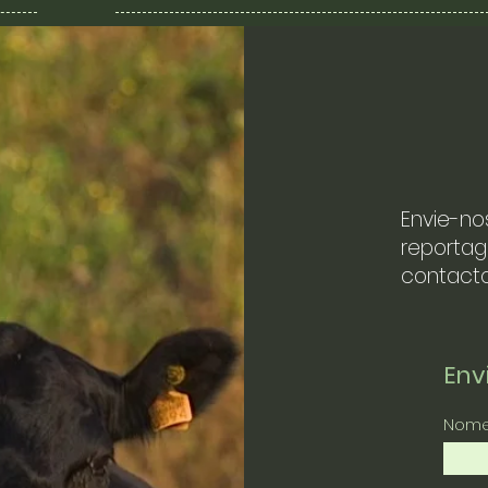
Envie-no
reportag
contacto
En
Nom