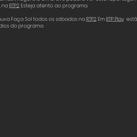
, na
RTP2
. Esteja atento ao programa.
huva Faça Sol todos os sábados na
RTP2
. Em
RTP Play
estã
dios do programa.