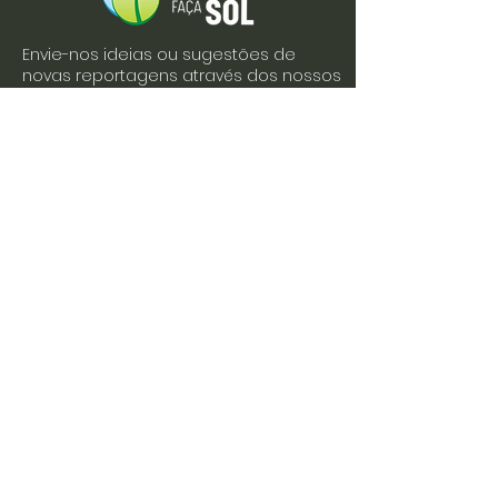
Envie-nos ideias ou sugestões de
novas reportagens através dos nossos
contactos ou pelo formulário.
Envie-nos uma mensagem
Nome
Apelido
Email
Escreva a sua mensagem
Enviar