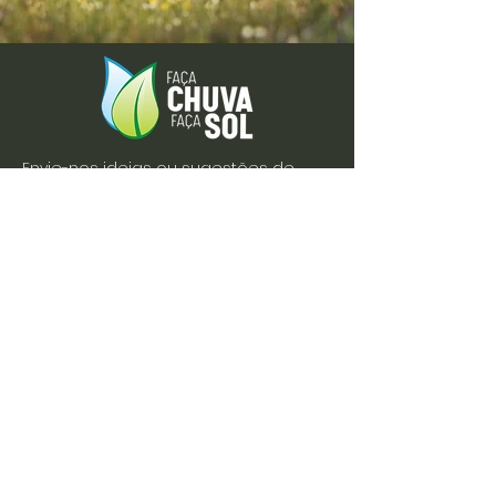
Envie-nos ideias ou sugestões de
novas reportagens através dos nossos
contactos ou pelo formulário.
Envie-nos uma mensagem
Nome
Apelido
Email
Escreva a sua mensagem