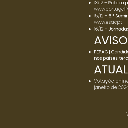
13/12 –
Roteiro 
www.portugalf
15/12 –
6.º Semi
www.esac.pt
16/12 –
Jornadas
AVISO
PEPAC | Candid
nos países terc
ATUAL
Votação onlin
janeiro de 202