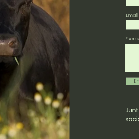
Email
Escr
En
Junt
soci