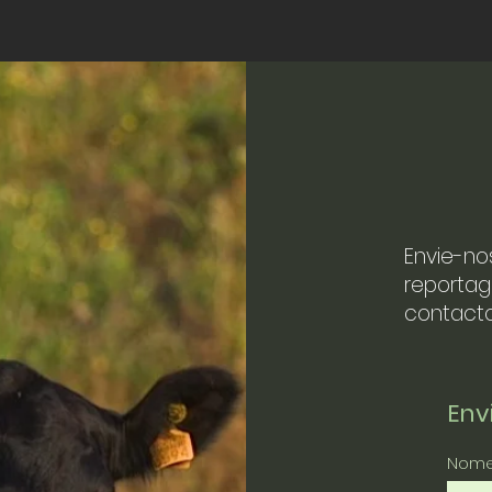
Envie-no
reportag
contacto
En
Nom