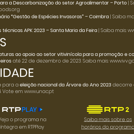
para a Descarbonização do setor Agroalimentar – Porto
| S
oods.org
nário “Gestão de Espécies Invasoras” – Coimbra
| Saiba mai
 técnicas APK 2023 – Santa Maria da Feira
| Saiba mais:
ww
S
aturas ao apoio ao setor vitivinícola para a promoção e
eiros
até 22 de dezembro de 2023. Saiba mais:
www.ivv.go
IDADE
e para a
eleição nacional da Árvore do Ano 2023
decorre 
4. Vote em:
www.unac.pt
Veja o programa na
Saiba mais sobre os
íntegra em RTPPlay
horários do program