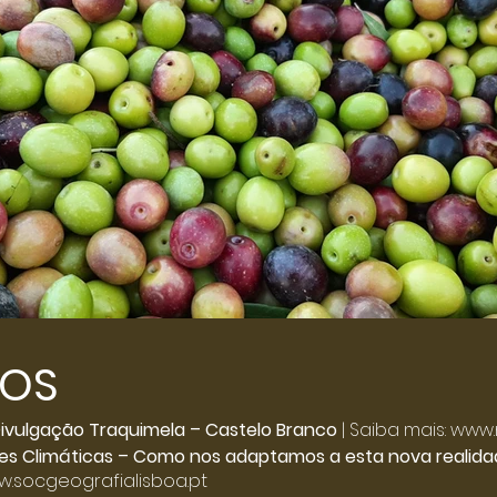
TOS
Click here
ivulgação Traquimela – Castelo Branco
| Saiba mais:
www.
es Climáticas – Como nos adaptamos a esta nova realida
.socgeografialisboa.pt