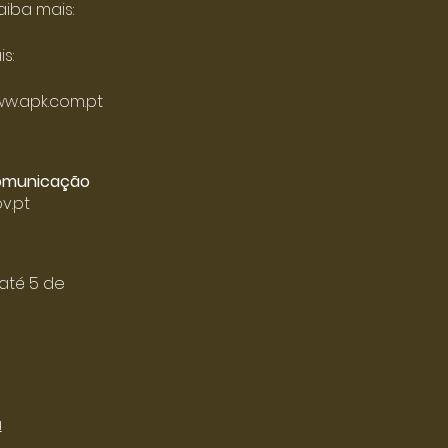
aiba mais:
s:
w.apk.com.pt
 comunicação
v.pt
até 5 de
a