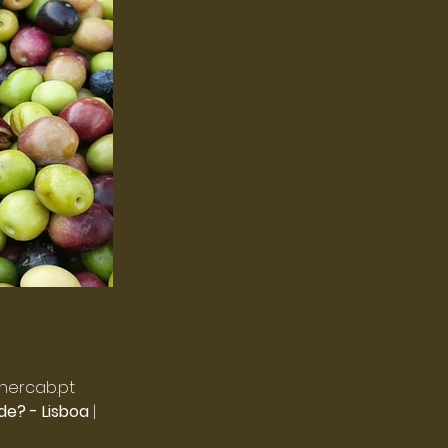
nercab.pt
de? - Lisboa
|