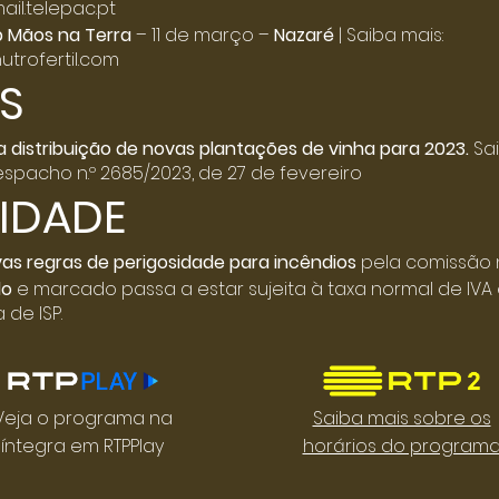
il.telepac.pt
 Mãos na Terra
– 11 de março –
Nazaré
| Saiba mais:
utrofertil.com
S
a distribuição de novas plantações de vinha para 2023.
Sai
spacho n.º 2685/2023, de 27 de fevereiro
IDADE
as regras de perigosidade para incêndios
pela comissão n
do
e marcado passa a estar sujeita à taxa normal de IVA 
 de ISP.
Veja o programa na
Saiba mais sobre os
íntegra em RTPPlay
horários do program