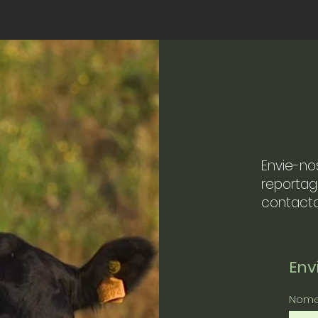
Envie-no
reportag
contacto
En
Nom