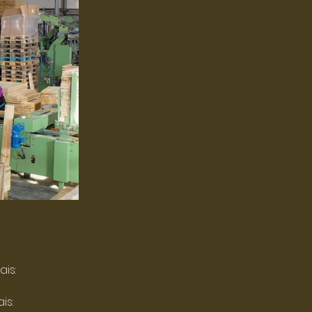
ais:
is: