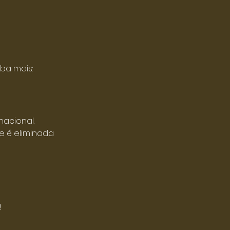
ba mais:
acional.
e é eliminada
a