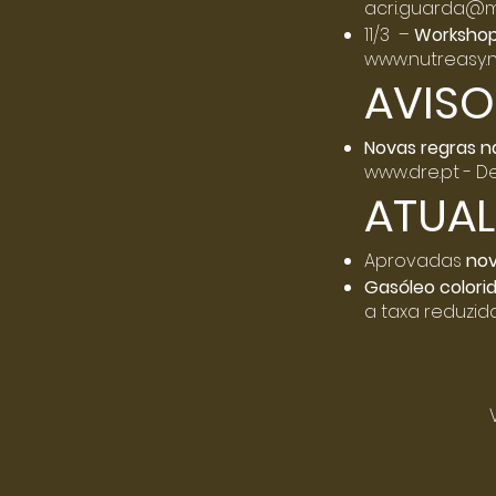
acri.guarda@ma
11/3 –
Workshop
www.nutreasy.n
AVISO
Novas regras n
www.dre.pt
- De
ATUAL
Aprovadas
nov
Gasóleo colori
a taxa reduzida