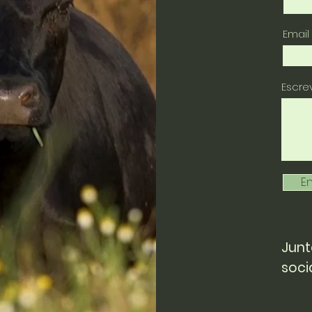
Email
Escr
En
Junt
soci