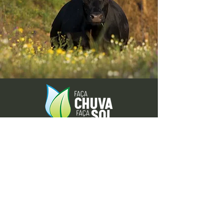
Envie-nos ideias ou sugestões de
novas reportagens através dos nossos
contactos ou pelo formulário.
Envie-nos uma mensagem
Nome
Apelido