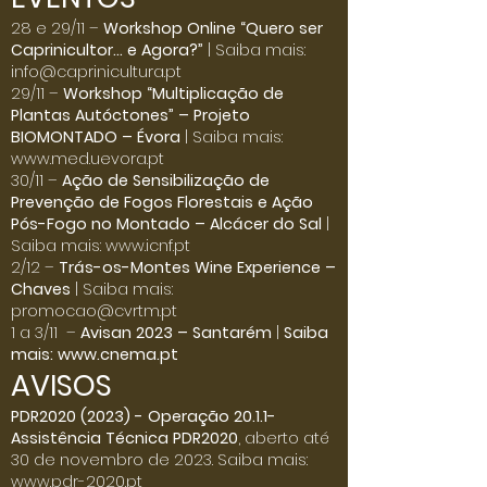
Click here
28 e 29/11 –
Workshop Online “Quero ser
Caprinicultor… e Agora?”
| Saiba mais:
info@caprinicultura.pt
29/11 –
Workshop “Multiplicação de
Plantas Autóctones” – Projeto
BIOMONTADO – Évora
| Saiba mais:
www.med.uevora.pt
30/11 –
Ação de Sensibilização de
Prevenção de Fogos Florestais e Ação
Pós-Fogo no Montado – Alcácer do Sal
|
Saiba mais:
www.icnf.pt
2/12 –
Trás-os-Montes Wine Experience –
Chaves
| Saiba mais:
promocao@cvrtm.pt
1 a 3/11 –
Avisan 2023 – Santarém
|
Saiba
mais:
www.cnema.pt
AVISOS
PDR2020 (2023) - Operação 20.1.1-
Assistência Técnica PDR2020
, aberto até
30 de novembro de 2023. Saiba mais:
www.pdr-2020.pt