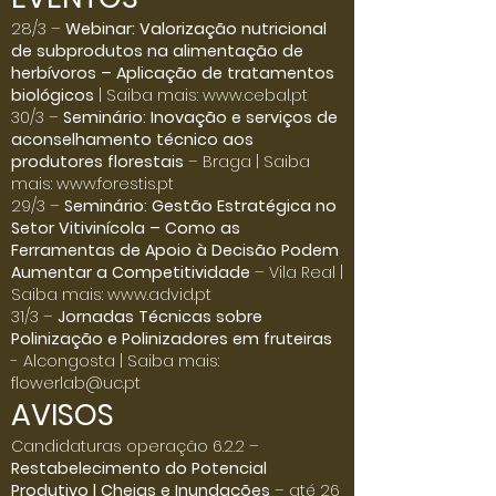
Click here
28/3 –
Webinar: Valorização nutricional
de subprodutos na alimentação de
herbívoros – Aplicação de tratamentos
biológicos
| Saiba mais:
www.cebal.pt
30/3 –
Seminário: Inovação e serviços de
aconselhamento técnico aos
produtores florestais
– Braga | Saiba
mais:
www.forestis.pt
29/3 –
Seminário: Gestão Estratégica no
Setor Vitivinícola – Como as
Ferramentas de Apoio à Decisão Podem
Aumentar a Competitividade
– Vila Real |
Saiba mais:
www.advid.pt
31/3 –
Jornadas Técnicas sobre
Polinização e Polinizadores em fruteiras
- Alcongosta | Saiba mais:
flowerlab@uc.pt
AVISOS
Candidaturas operação 6.2.2 –
Restabelecimento do Potencial
Produtivo | Cheias e Inundações
– até 26