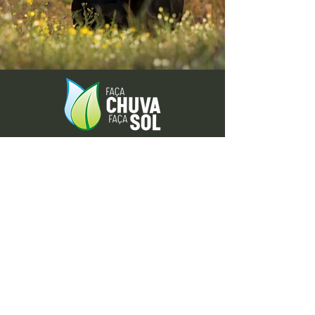
Envie-nos ideias ou sugestões de
novas reportagens através dos nossos
contactos ou pelo formulário.
Envie-nos uma mensagem
Nome
Apelido
Email