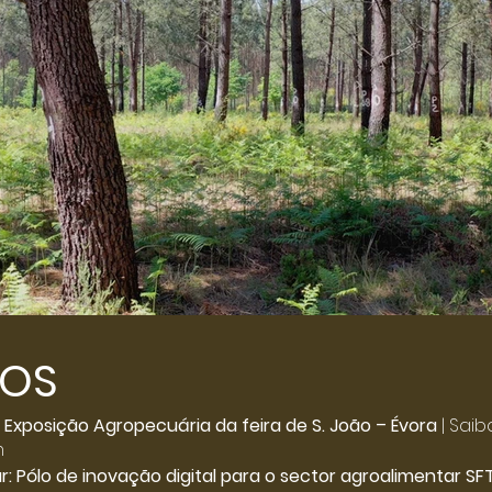
TOS
Click here
.ª Exposição Agropecuária da feira de S. João – Évora
| Saib
m
: Pólo de inovação digital para o sector agroalimentar SF