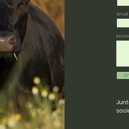
Email
Escr
En
Junt
soci