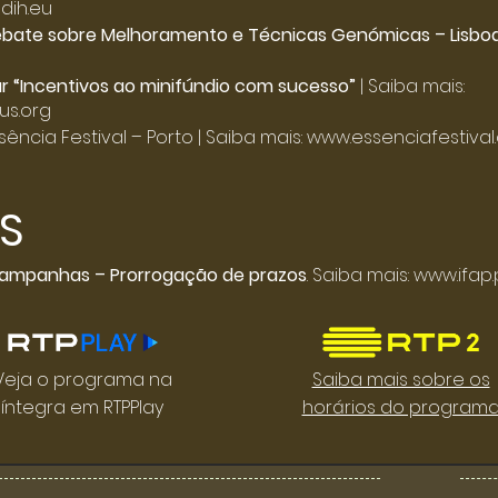
dih.eu
ebate sobre Melhoramento e Técnicas Genómicas – Lisbo
r “Incentivos ao minifúndio com sucesso”
| Saiba mais:
us.org
sência Festival – Porto | Saiba mais:
www.essenciafestival
S
 campanhas – Prorrogação de prazos
. Saiba mais:
www.ifap.
Veja o programa na
Saiba mais sobre os
íntegra em RTPPlay
horários do program