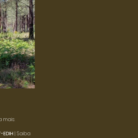
a mais:
T-EDIH
| Saiba