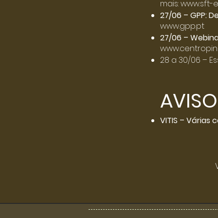
mais:
www.sft-e
27/06 – GPP: D
www.gpp.pt
27/06 – Webina
www.centropin
28 a 30/06 – Es
AVISO
VITIS – Várias