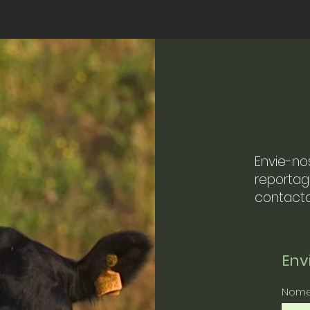
Envie-no
reportag
contacto
En
Nom