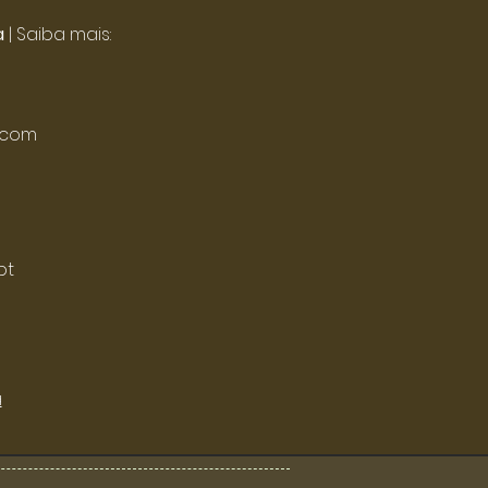
a
| Saiba mais:
.com
pt
a