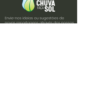
Envie-nos ideias ou sugestões de
novas reportagens através dos nossos
contactos ou pelo formulário.
Envie-nos uma mensagem
Nome
Apelido
Email
Escreva a sua mensagem
Enviar