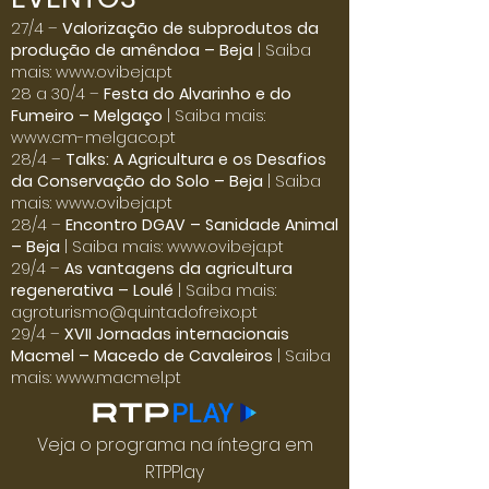
Click here
27/4 –
Valorização de subprodutos da
produção de amêndoa – Beja
| Saiba
mais:
www.ovibeja.pt
28 a 30/4 –
Festa do Alvarinho e do
Fumeiro – Melgaço
| Saiba mais:
www.cm-melgaco.pt
28/4 –
Talks: A Agricultura e os Desafios
da Conservação do Solo – Beja
| Saiba
mais:
www.ovibeja.pt
28/4 –
Encontro DGAV – Sanidade Animal
– Beja
| Saiba mais:
www.ovibeja.pt
29/4 –
As vantagens da agricultura
regenerativa – Loulé
| Saiba mais:
agroturismo@quintadofreixo.pt
29/4 –
XVII Jornadas internacionais
Macmel – Macedo de Cavaleiros
| Saiba
mais:
www.macmel.pt
Veja o programa na íntegra em
RTPPlay