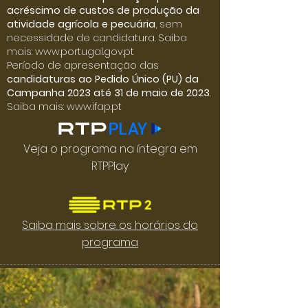
acréscimo de custos de produção da
atividade agrícola e pecuária
, sem
necessidade de candidatura. Saiba
mais:
www.portugal.gov.pt
Período de apresentação das
candidaturas ao Pedido Único (PU) da
Campanha 2023 até 31 de maio de 2023
.
Saiba mais:
www.ifap.pt
Veja o programa na íntegra em
RTPPlay
Saiba mais sobre os horários do
programa