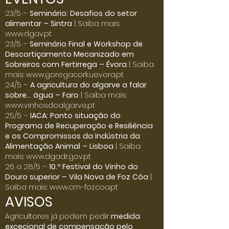
Click here
23/5 –
Seminário: Desafios do setor
alimentar – Sintra
| Saiba mais:
www.dgav.pt
23/5 –
Seminário Final e Workshop de
Descortiçamento Mecanizado em
Sobreiros com Fertirrega – Évora
| Saiba
mais:
www.goregacork.uevora.pt
24/5 –
A agricultura do algarve a falar
sobre… água – Faro
| Saiba mais:
www.vinhosdoalgarve.pt
25/5 –
IACA: Ponto situação do
Programa de Recuperação e Resiliência
e os Compromissos da Indústria da
Alimentação Animal – Lisboa
| Saiba
mais:
www.dgadr.gov.pt
26 a 28/5 –
10.º Festival do Vinho do
Douro superior – Vila Nova de Foz Côa
|
Saiba mais:
www.cm-fozcoa.pt
AVISOS
Agricultores já podem pedir
medida
excecional de compensação pelo