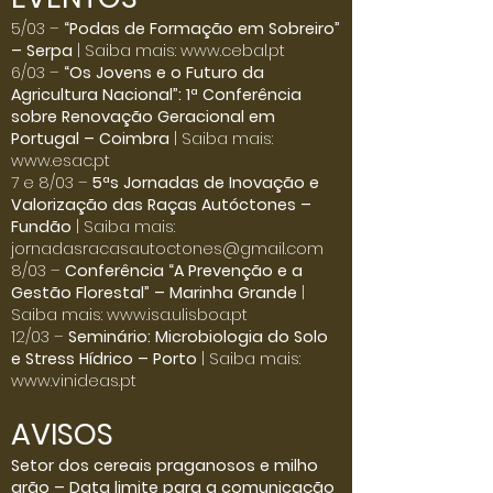
Click here
5/03 –
“Podas de Formação em Sobreiro”
– Serpa
| Saiba mais:
www.cebal.pt
6/03 –
“Os Jovens e o Futuro da
Agricultura Nacional”: 1ª Conferência
sobre Renovação Geracional em
Portugal – Coimbra
| Saiba mais:
www.esac.pt
7 e 8/03 –
5ªs Jornadas de Inovação e
Valorização das Raças Autóctones –
Fundão
| Saiba mais:
jornadasracasautoctones@gmail.com
8/03 –
Conferência “A Prevenção e a
Gestão Florestal” – Marinha Grande
|
Saiba mais:
www.isa.ulisboa.pt
12/03 –
Seminário: Microbiologia do Solo
e Stress Hídrico – Porto
| Saiba mais:
www.vinideas.pt
AVISOS
Setor dos cereais praganosos e milho
grão – Data limite para a comunicação