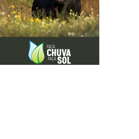
Envie-nos ideias ou sugestões de
novas reportagens através dos nossos
contactos ou pelo formulário.
Envie-nos uma mensagem
Nome
Apelido
Email