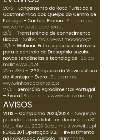
Click here
20/6 –
Lançamento da Rota Turística e
Gastronómica dos Queijos do Centro de
Portugal - Castelo Branco
| Saiba mais:
www.cm-castelobranco.pt
21/6 –
Transferência de conhecimento -
Lisboa
– Saiba mais:
www.timacagro.pt
21/6 –
Webinar: Estratégias sustentáveis
para o controlo de Drosophila suzukii:
novas tendências e tecnologias
| Saiba
mais:
www.up.pt
22 e 23/6 –
12.º Simpósio de Vitivinicultura
do Alentejo – Évora
| Saiba mais:
www.vinhosdoalentejo.pt
27/6 –
Seminário Agroalimentar Portugal
– Évora
| Saiba mais:
www.santelmo.org
AVISOS
VITIS – Campanha 2023/2024
– Segundo
período de candidaturas decorre até 30
de junho de 2023. Saiba mais:
www.ifap.pt
PDR2020 | Operação 3.2.1 – Investimento
na Exploração Agrícola
| Plantações