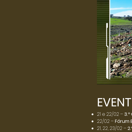
EVEN
21 e 22/02 –
3.º
22/02 –
Fórum B
21, 22, 23/02 –
2