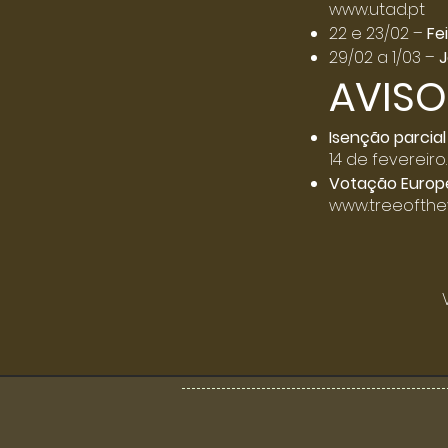
www.utad.pt
22 e 23/02 –
Fe
29/02 a 1/03 –
J
AVISO
Isenção parcial
14 de fevereiro
Votação Europe
www.treeofthe