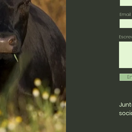
Email
Escr
En
Junt
soci