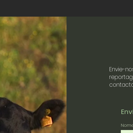
Envie-no
reportag
contacto
En
Nom