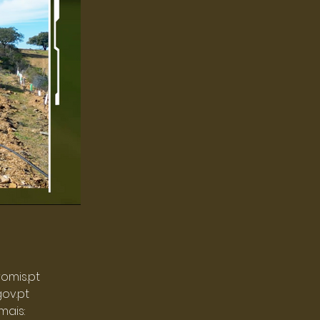
omis.pt
ov.pt
mais: