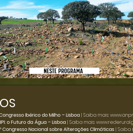
TOS
Click here
 Congresso Ibérico do Milho – Lisboa
| Saiba mais:
www.anpr
PI: o Futuro da Água – Lisboa
| Saiba mais:
www.rederural.g
.º Congresso Nacional sobre Alterações Climáticas
| Saiba 