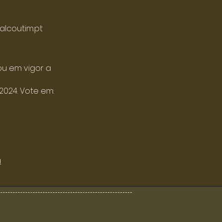
lcoutim.pt
rou em vigor a
2024. Vote em:
a