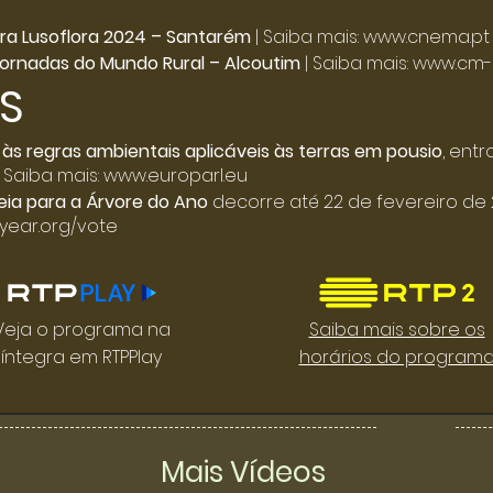
ira Lusoflora 2024 – Santarém
| Saiba mais:
www.cnema.pt
ornadas do Mundo Rural – Alcoutim
| Saiba mais:
www.cm-a
S
 às regras ambientais aplicáveis às terras em pousio
, ent
. Saiba mais:
www.europarl.eu
ia para a Árvore do Ano
decorre até 22 de fevereiro de 
year.org/vote
Veja o programa na
Saiba mais sobre os
íntegra em RTPPlay
horários do program
Mais Vídeos