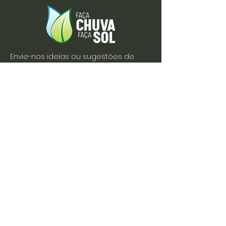
Envie-nos ideias ou sugestões de
novas reportagens através dos nossos
contactos ou pelo formulário.
Envie-nos uma mensagem
Nome
Apelido
Email
Escreva a sua mensagem