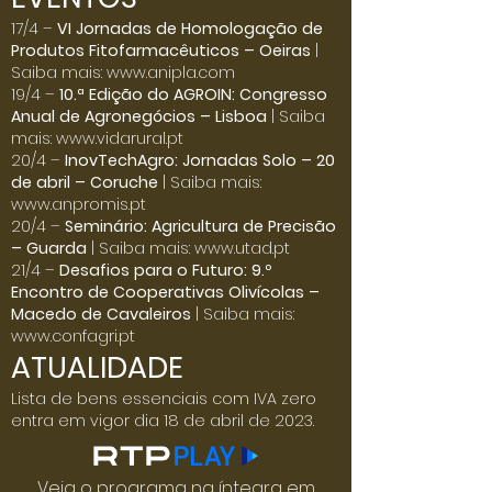
Click here
17/4 –
VI Jornadas de Homologação de
Produtos Fitofarmacêuticos – Oeiras
|
Saiba mais:
www.anipla.com
19/4 –
10.ª Edição do AGROIN: Congresso
Anual de Agronegócios – Lisboa
| Saiba
mais:
www.vidarural.pt
20/4 –
InovTechAgro: Jornadas Solo – 20
de abril – Coruche
| Saiba mais:
www.anpromis.pt
20/4 –
Seminário: Agricultura de Precisão
– Guarda
| Saiba mais:
www.utad.pt
21/4 –
Desafios para o Futuro: 9.º
Encontro de Cooperativas Olivícolas –
Macedo de Cavaleiros
| Saiba mais:
www.confagri.pt
ATUALIDADE
Lista de bens essenciais com IVA zero
entra em vigor dia 18 de abril de 2023.
Veja o programa na íntegra em