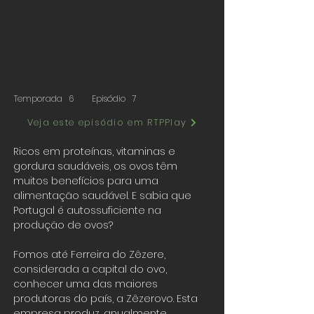
Temporada
6
Episódio
7
Veja este episódio em RTPPlay
Ricos em proteínas, vitaminas e
gordura saudáveis, os ovos têm
muitos benefícios para uma
alimentação saudável. E sabia que
Portugal é autossuficiente na
produção de ovos?
Fomos até Ferreira do Zêzere,
considerada a capital do ovo,
conhecer uma das maiores
produtoras do país, a Zêzerovo. Esta
empresa produz, anualmente,