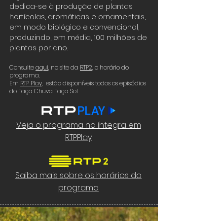
dedica-se à produção de plantas
hortícolas, aromáticas e ornamentais,
em modo biológico e convencional,
produzindo, em média, 100 milhões de
plantas por ano.
Consulte
aqui
,
no site da
RTP2
, o horário do
programa.
Em
RTP Play
, estão disponíveis todos os episódios
do Faça Chuva Faça Sol.
Veja o programa na íntegra em
RTPPlay
Saiba mais sobre os horários do
programa